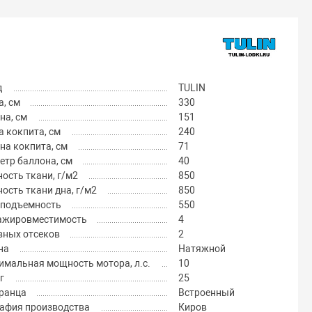
д
TULIN
, см
330
на, см
151
 кокпита, см
240
на кокпита, см
71
тр баллона, см
40
ость ткани, г/м2
850
ость ткани дна, г/м2
850
оподъемность
550
ажировместимость
4
вных отсеков
2
на
Натяжной
имальная мощность мотора, л.с.
10
г
25
транца
Встроенный
рафия производства
Киров