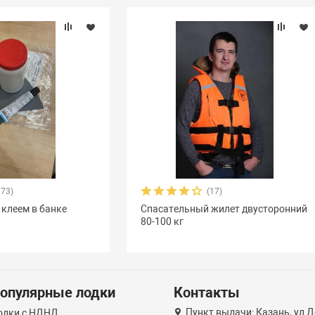
373)
(17)
 клеем в банке
Спасательный жилет двусторонний
80-100 кг
опулярные лодки
Контакты
Пункт выдачи: Казань, ул Д
одки с НДНД