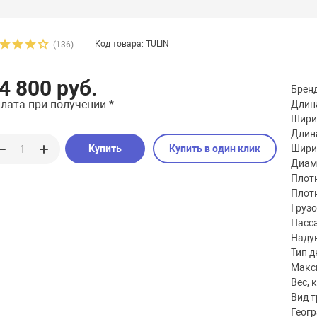
Код товара: TULIN
(136)
4 800 руб.
Брен
лата при получении *
Длина
Шири
Длина
Купить
Купить в один клик
Шири
Диаме
Плотн
Плотн
Груз
Пасс
Наду
Тип д
Макс
Вес, к
Вид 
Геог