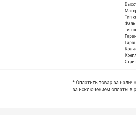
Высот
Мате
Тип к
Фаль
Тип 
Гаран
Гара
Коли
Креп
Стри
* Оплатить товар за налич
за исключением оплаты в р