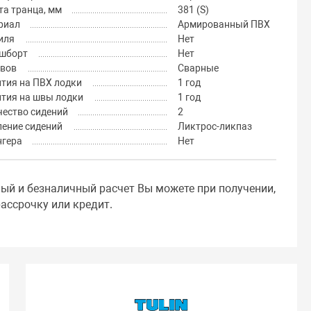
а транца, мм
381 (S)
риал
Армированный ПВХ
иля
Нет
шборт
Нет
швов
Сварные
тия на ПВХ лодки
1 год
нтия на швы лодки
1 год
чество сидений
2
ление сидений
Ликтрос-ликпаз
нгера
Нет
ный и безналичный расчет Вы можете при получении,
ассрочку или кредит.