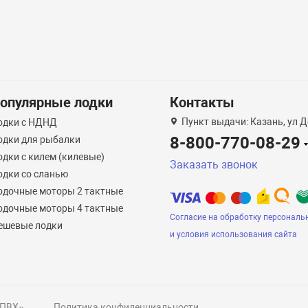
опулярные лодки
Контакты
Пункт выдачи: Казань, ул Д
одки с НДНД
8-800-770-08-29
одки для рыбалки
одки с килем (килевые)
Заказать звонок
одки со сланью
одочные моторы 2 тактные
одочные моторы 4 тактные
Согласие на обработку персональ
ешевые лодки
и условия использования сайта
 ПВХ»
Политика конфиденциальности