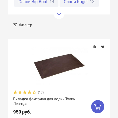
Слани Big Boat
14
Слани Roger
13
Слани Urex
3
Слани Yukona
9
Слани Инзер
36
Фильтр
Слани Мастер лодок
22
Подбор параметров
Слани Муссон
1
Слани Титан
19
Длина, см
Слани Тулин
28
Слани Фрегат
20
Слани Хантер
4
Ширина, см
Материал
(17)
Вкладка фанерная для лодки Тулин
Легенда
950 руб.