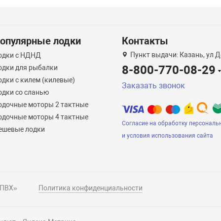
опулярные лодки
Контакты
Пункт выдачи: Казань, ул Д
одки с НДНД
8-800-770-08-29
одки для рыбалки
одки с килем (килевые)
Заказать звонок
одки со сланью
одочные моторы 2 тактные
одочные моторы 4 тактные
Согласие на обработку персональ
ешевые лодки
и условия использования сайта
 ПВХ»
Политика конфиденциальности