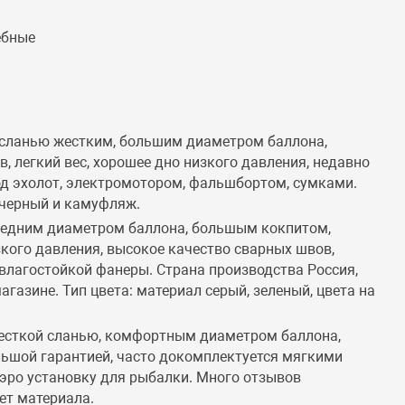
ебные
 сланью жестким, большим диаметром баллона,
, легкий вес, хорошее дно низкого давления, недавно
од эхолот, электромотором, фальшбортом, сумками.
о-черный и камуфляж.
редним диаметром баллона, большым кокпитом,
зкого давления, высокое качество сварных швов,
 влагостойкой фанеры. Страна производства Россия,
газине. Тип цвета: материал серый, зеленый, цвета на
 жесткой сланью, комфортным диаметром баллона,
ьшой гарантией, часто докомплектуется мягкими
аэро установку для рыбалки. Много отзывов
ет материала.