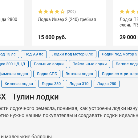
(209)
нда 2800
Лодка Инзер 2 (240) гребная
Лодка ПВ
слань PR
15 600 руб.
29 000 
од 15 лс
Под 9.9 лс
Лодки под мотор 8 лс
Лодки под мотор 5
дка 300 НДНД
Большие лодки
Пайольные лодки
Легкие лод
фимская лодка
Лодка СПБ
Вятская лодка
Лодки со стринге
Килевая лодка
Лодка 330
Лодка 310
Лодка 280
Х - Тулин лодки
кости лодочного ремесла, понимая, как устроены лодки из
етно нужно нашим покупателям и создавать лодки идеаль
 и маленькие баллоны