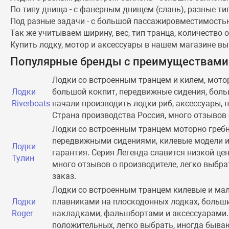
По типу днища - с фанерным днищем (слань), разные т
Под разные задачи - с большой пассажировместимость
Так же учитываем ширину, вес, тип транца, количество 
Купить лодку, мотор и аксессуары в нашем магазине выг
Популярные бренды с преимуществами
Лодки со встроенным транцем и килем, мот
Лодки
большой кокпит, передвижные сидения, больш
Riverboats
начали производить лодки риб, аксессуары,
Страна производства Россия, много отзывов 
Лодки со встроенным транцем моторно греб
передвижными сидениями, килевые модели иду
Лодки
гарантия. Серия Легенда славится низкой це
Тулин
много отзывов о производителе, легко выбрат
заказ.
Лодки со встроенным транцем килевые и мал
Лодки
плавниками на плоскодонных лодках, больш
Roger
накладками, фальшбортами и аксессуарами. 
положительных, легко выбрать, иногда бываю