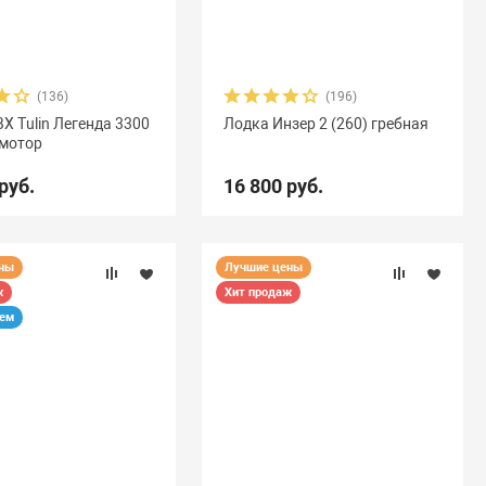
(136)
(196)
Х Tulin Легенда 3300
Лодка Инзер 2 (260) гребная
 мотор
руб.
16 800 руб.
ены
Лучшие цены
ж
Хит продаж
уем