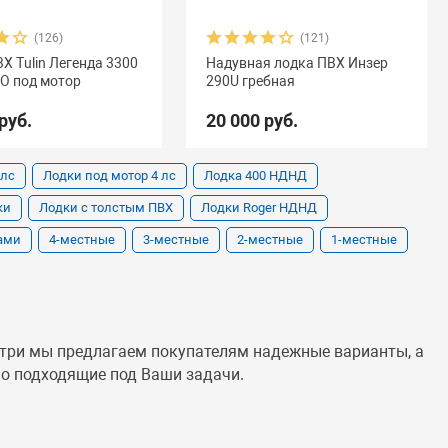
(126)
(121)
Х Tulin Легенда 3300
Надувная лодка ПВХ Инзер
O под мотор
290U гребная
руб.
20 000 руб.
 лс
Лодки под мотор 4 лс
Лодка 400 НДНД
ки
Лодки с толстым ПВХ
Лодки Roger НДНД
рами
4-местные
3-местные
2-местные
1-местные
нутри мы предлагаем покупателям надежные варианты, а
но подходящие под Ваши задачи.