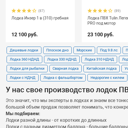
(87)
(89)
Лодка Инзер 1 в (310) гребная
Лодка ПВХ Tulin Леге
PRO под мотор
12 100 руб.
23 100 руб.
Дешевые лодки
Плоское дно
Морские
Под 9.8 лс
П
Лодка 360 НДНД
Лодка 330 НДНД
Лодка 310 НДНД
Ло
Лодки для рыбалки
Сварная лодка
Китайская лодка
У
Лодки с НДНД
Лодка с фальшбортом
Недорогие с килем
У нас свое производство лодок ПВ
Это значит, что мы эксперты в лодках и знаем все тон
большой объем продаж позволяет понимать, что конкр
Мы подбираем:
Лодки разной длины - от коротких до длинных
Лодки с разным диаметром баллона - большие баллоны