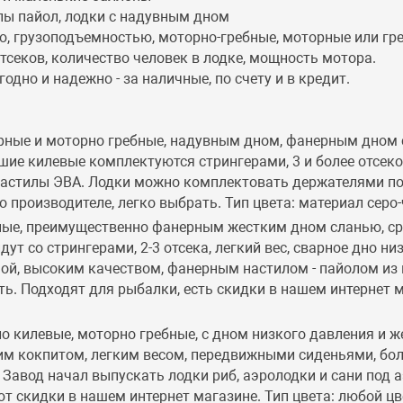
ипы пайол, лодки с надувным дном
ю, грузоподъемностью, моторно-гребные, моторные или гр
отсеков, количество человек в лодке, мощность мотора.
одно и надежно - за наличные, по счету и в кредит.
орные и моторно гребные, надувным дном, фанерным дном
ие килевые комплектуются стрингерами, 3 и более отсеков
 настилы ЭВА. Лодки можно комплектовать держателями п
о производителе, легко выбрать. Тип цвета: материал сер
ные, преимущественно фанерным жестким дном сланью, с
т со стрингерами, 2-3 отсека, легкий вес, сварное дно ни
ной, высоким качеством, фанерным настилом - пайолом из
ь. Подходят для рыбалки, есть скидки в нашем интернет ма
о килевые, моторно гребные, с дном низкого давления и
им кокпитом, легким весом, передвижными сиденьями, бол
Завод начал выпускать лодки риб, аэролодки и сани под 
т скидки в нашем интернет магазине. Тип цвета: любой цв