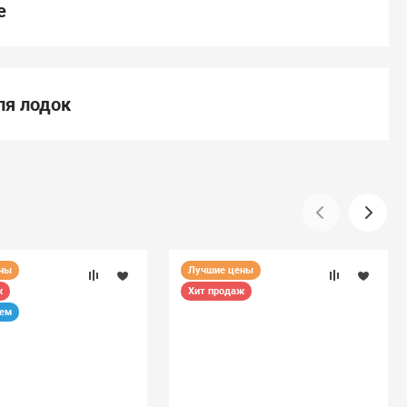
е
я лодок
ены
Лучшие цены
ж
Хит продаж
уем