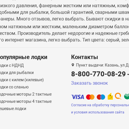
 низкого давления, фанерным жестким или натяжным, ком
обными для рыбалки, большой гарантией, сварными швам
анеры. Много отзывов, легко выбрать. Бывают скидки в на
 дном натяжным или жестким, маленьким диаметром балло
еством. Производитель делает недорогие и надежные гре
 интернет магазина, легко выбрать. Тип цвета: серый, зел
опулярные лодки
Контакты
Пункт выдачи: Казань, ул Д
одки с НДНД
8-800-770-08-29
одки для рыбалки
одки с килем (килевые)
Заказать звонок
одки со сланью
одочные моторы 2 тактные
одочные моторы 4 тактные
Согласие на обработку персональ
ешевые лодки
и условия использования сайта