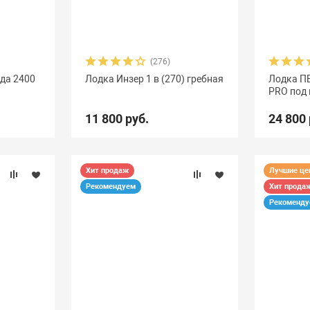
(276)
еда 2400
Лодка Инзер 1 в (270) гребная
Лодка ПВ
PRO под
11 800 руб.
24 800 
Хит продаж
Лучшие ц
Рекомендуем
Хит прода
Рекоменд