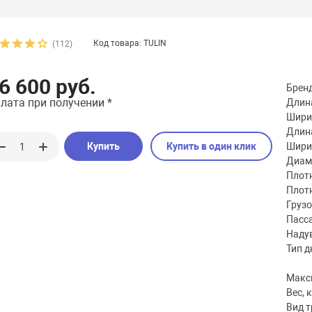
Код товара: TULIN
(112)
6 600 руб.
Брен
лата при получении *
Длина
Шири
Длина
Купить
Купить в один клик
Шири
Диаме
Плотн
Плотн
Груз
Пасс
Наду
Тип д
Макс
Вес, к
Вид 