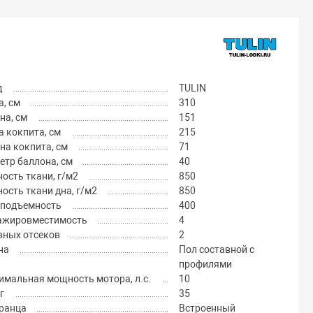
д
TULIN
, см
310
на, см
151
 кокпита, см
215
на кокпита, см
71
тр баллона, см
40
ость ткани, г/м2
850
ость ткани дна, г/м2
850
оподъемность
400
ажировместимость
4
вных отсеков
2
на
Пол составной с
профилями
имальная мощность мотора, л.с.
10
г
35
транца
Встроенный