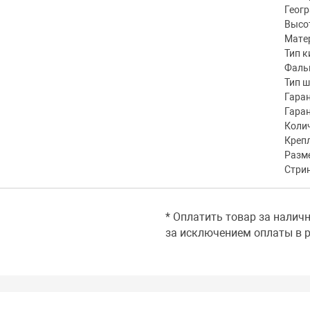
Геог
Высот
Мате
Тип к
Фаль
Тип 
Гаран
Гара
Коли
Креп
Разме
Стри
* Оплатить товар за налич
за исключением оплаты в р