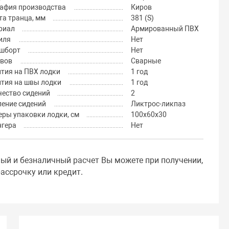
рафия производства
Киров
а транца, мм
381 (S)
риал
Армированный ПВХ
иля
Нет
шборт
Нет
швов
Сварные
тия на ПВХ лодки
1 год
нтия на швы лодки
1 год
чество сидений
2
ление сидений
Ликтрос-ликпаз
ры упаковки лодки, см
100х60х30
нгера
Нет
ный и безналичный расчет Вы можете при получении,
ассрочку или кредит.