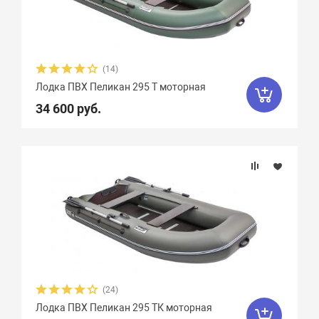
Диаметр баллона, см
Плотность ткани, г/м2
(14)
Грузоподъемность
Лодка ПВХ Пеликан 295 Т моторная
34 600 руб.
Пассажировместимость
Надувных отсеков
Тип дна
Тип киля
(24)
Тип швов
Лодка ПВХ Пеликан 295 ТК моторная