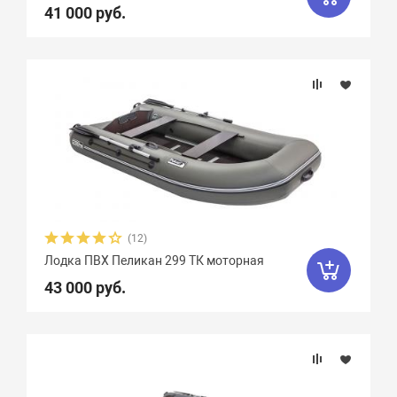
41 000 руб.
Максимальная мощность мотора, л.с.
Вес, кг
Вид транца
Материал
Фальшборт
(12)
Лодка ПВХ Пеликан 299 ТК моторная
Стрингера
43 000 руб.
Крепление сидений
Количество сидений