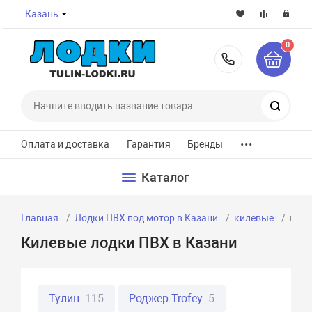
Казань
0
8-800-7
Поиск
...
Оплата и доставка
Гарантия
Бренды
Каталог
Главная
Лодки ПВХ под мотор в Казани
килевые
кил
Килевые лодки ПВХ в Казани
Тулин
115
Роджер Trofey
5