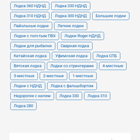
Лодка 360 НДНД
Лодка 330 НДНД
Лодка 310 НДНД
Лодка 300 НДНД
Большие лодки
Пайольные лодки
Легкие лодки
Лодки с толстым ПВХ
Лодки Roger НДНД
Лодки для рыбалки
Сварная лодка
Китайская лодка
Уфимская лодка
Лодка СПБ
Вятская лодка
Лодки со стрингерами
4-местные
3-местные
2-местные
1-местные
Лодки с НДНД
Лодка с фальшбортом
Недорогие с килем
Лодка 330
Лодка 310
Лодка 280