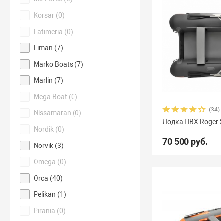
Korsar (
0
)
Latimeria (
0
)
Liman (
7
)
Marko Boats (
7
)
Marlin (
7
)
Mega Boat (
0
)
(34)
Nissamaran (
0
)
Лодка ПВХ Roger 
Nordik (
0
)
70 500 руб.
Norvik (
3
)
Omega (
0
)
Orca (
40
)
Pelikan (
1
)
Pirania (
0
)