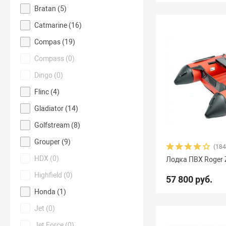
Bratan (
5
)
Catmarine (
16
)
Compas (
19
)
Compass (
0
)
Dingo (
0
)
Flinc (
4
)
Gladiator (
14
)
Golfstream (
8
)
Grouper (
9
)
(184
HDX (
0
)
Лодка ПВХ Roger Z
Highfield (
0
)
57 800 руб.
Honda (
1
)
Jet (
0
)
Jet Force (
0
)