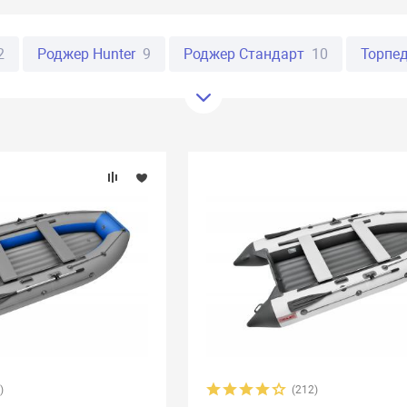
2
Роджер Hunter
9
Роджер Стандарт
10
Торпе
16
Фрегат
61
Таймень
20
Ривьера
20
Пир
rine
29
Urex
13
Байкал
8
Стефа
19
Флаг
o
9
Reef
34
Polar Bird
27
Apache
7
X-River
боат
32
Прима
10
Раш
3
Река
18
Скиф
6
AirLayer
10
Annkor
19
Aqua-Storm
15
Aquamari
Catmarine
22
Compass
10
Dingo
7
Gelios
1
4
Korsar
24
Latimeria
9
Liman
25
Marko Bo
id
3
Regatta
9
RusBoat
17
Scandic
4
SibRi
)
(212)
at
4
Stel
7
Storm
3
Stream
5
Sun Marine
1