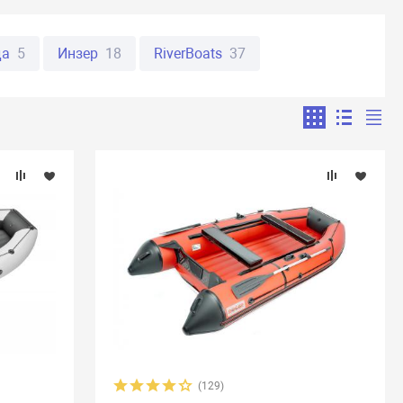
да
5
Инзер
18
RiverBoats
37
анья
32
Пеликан
11
ORCA
19
ман
36
Юкона
47
Англер
8
28
Абакан
8
Аляска
17
Бирюса
2
Таймыр
12
BoatMaster
10
Flinc
16
ne
8
Aquila
14
Atlantic Boats
11
5
Golfstream
39
HDX
8
Highfield
10
ats
38
Mega Boat
12
Nissamaran
13
ver GT
8
SibRiver Хатанга
22
Silverado
10
(129)
9
Titan Boats
4
Weekend
2