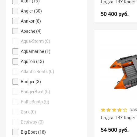
Altair (
19
)
Лодка ПВХ Roger 
Angler (
30
)
Yachtmarin
28
Zodiac
47
Zongshen
7
Z
50 400 руб.
Annkor (
8
)
Арчер
8
Астра
17
Баджер
40
Барс
6
Apache (
4
)
Гладиатор
65
Групер
9
Двина
16
Дел
Aqua-Storm (
0
)
Aquamarine (
1
)
Командор
8
Комбат
8
Компас
19
Лаг
Aquilon (
13
)
Омега
23
Оникс
9
Орка Argo
5
Орка 
Atlantic Boats (
0
)
Посейдон Антей
3
Посейдон Викинг
6
Пос
Badger (
3
)
Союз
13
Стрелка
8
Тайфун
3
Улов
8
BadgerBoat (
0
)
BalticBoats (
0
)
(485
Bark (
0
)
Лодка ПВХ Roger 
Bestway (
0
)
54 500 руб.
Big Boat (
18
)