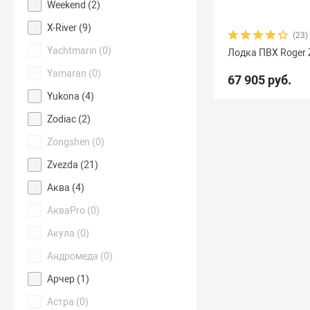
Weekend (
2
)
X-River (
9
)
(23)
Yachtmarin (
0
)
Лодка ПВХ Roger 
Yamaran (
0
)
67 905 руб.
Yukona (
4
)
Zodiac (
2
)
Zongshen (
0
)
Zvezda (
21
)
Аква (
4
)
АкваPro (
0
)
Акула (
0
)
Андромеда (
0
)
Арчер (
1
)
Астра (
0
)