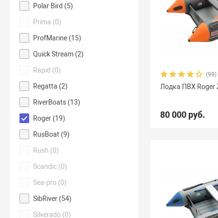
Polar Bird (
5
)
Prima (
0
)
ProfMarine (
15
)
Quick Stream (
2
)
Rapid (
0
)
(99)
Regatta (
2
)
Лодка ПВХ Roger 
RiverBoats (
13
)
80 000 руб.
Roger (
19
)
RusBoat (
9
)
Rush (
0
)
Scandic (
0
)
Sea-pro (
0
)
SibRiver (
54
)
Silverado (
0
)