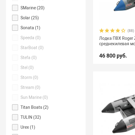
SMarine (
20
)
Solar (
25
)
Sonata (
1
)
(88)
Speeda (
0
)
Лодка ПВХ Roger Z
среднекилевая м
StarBoat (
0
)
46 800 руб.
Stefa (
0
)
Stel (
0
)
Storm (
0
)
Stream (
0
)
Sun Marine (
0
)
Titan Boats (
2
)
TULIN (
32
)
Urex (
1
)