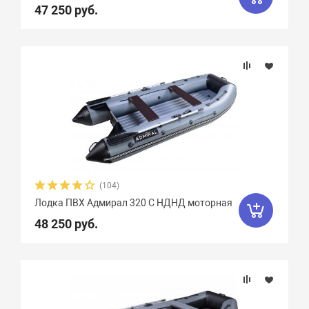
47 250 руб.
Вес, кг
Вид транца
Материал
Фальшборт
Стрингера
(104)
Лодка ПВХ Адмирал 320 C НДНД моторная
Крепление сидений
48 250 руб.
Количество сидений