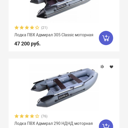
Плотность ткани, г/м2
Грузоподъемность
(21)
Пассажировместимость
Лодка ПВХ Адмирал 305 Classic моторная
47 200 руб.
Надувных отсеков
Тип дна
Тип киля
Тип швов
(76)
Максимальная мощность мотора, л.с.
Лодка ПВХ Адмирал 290 НДНД моторная