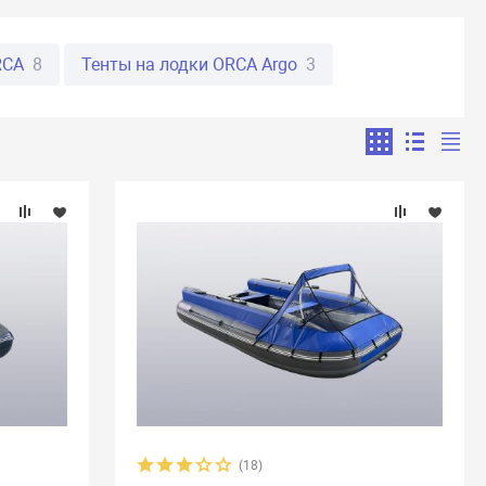
RCA
8
Тенты на лодки ORCA Argo
3
 лодки REEF Skat
13
на лодки Smarine
14
ьтаир
32
Тенты на лодки Англер
18
и Посейдон
2
Тенты на лодки Солар
43
егат
217
(18)