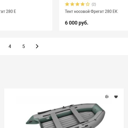
(2)
гат 280 Е
Тент носовой Фрегат 280 ЕК
6 000 руб.
4
5