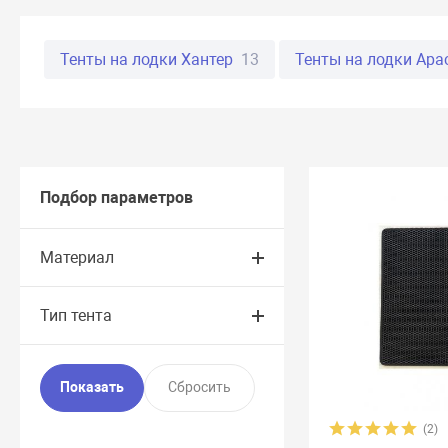
Тенты на лодки Хантер
13
Тенты на лодки Apa
Тенты на лодки ORCA Драккар
4
Тенты на лод
Тенты на лодки REEF Skat Triton
16
Тенты на ло
Тенты на лодки X-River
19
Тенты на лодки Адм
Подбор параметров
Тенты на лодки Баджер
12
Тенты на лодки Гл
Материал
Тенты на лодки Посейдон Викинг
3
Тенты на 
Тип тента
Тенты на лодки Стелс
16
Тенты на лодки Тули
(2)