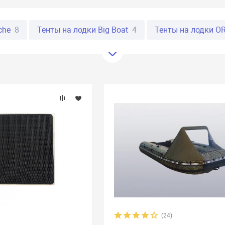
che
8
Тенты на лодки Big Boat
4
Тенты на лодки O
ки Profmarine
17
Тенты на лодки REEF
42
Тенты на
дки RiverBoats
10
Тенты на лодки Roger
22
Тенты 
ирал
16
Тенты на лодки Аква
5
Тенты на лодки Ал
адиатор
4
Тенты на лодки Кайман
2
Тенты на лодк
лодки Посейдон Касатка
6
Тенты на лодки Ривьера
11
н
8
Тенты на лодки Флагман
16
Тенты на лодки Фр
(24)