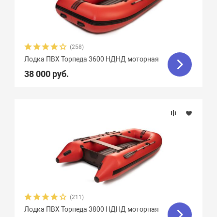
Грузоподъемность
Тип дна
(258)
Тип киля
Лодка ПВХ Торпеда 3600 НДНД моторная
38 000 руб.
Тип швов
Вес, кг
Вид транца
Материал
(211)
Фальшборт
Лодка ПВХ Торпеда 3800 НДНД моторная