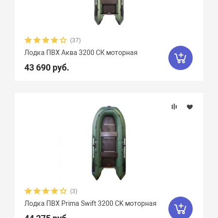
Zodiac
47
Zongshen
7
Zvezda
21
Азимут
0
(37)
Лодка ПВХ Аква 3200 СК моторная
АкваPro
4
Аквилон
13
43 690 руб.
Акула
9
Альбатрос
11
Андромеда
2
Арчер
8
Астра
17
Баджер
40
Барс
6
Боатсман
9
Боцман
3
Витязь
4
Волга
9
Вуд
10
Выдра
15
Галс
6
(3)
Лодка ПВХ Prima Swift 3200 СK моторная
Гладиатор
65
Групер
9