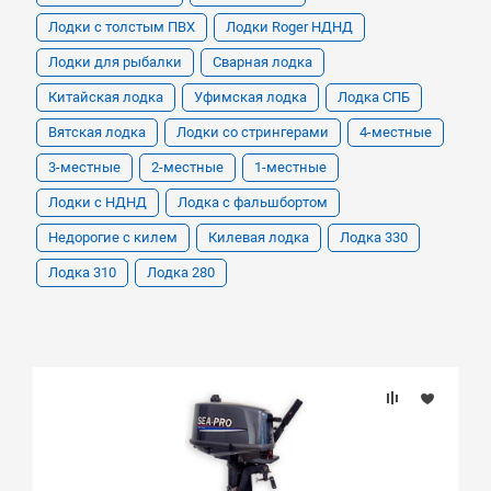
Лодки с толстым ПВХ
Лодки Roger НДНД
Лодки для рыбалки
Сварная лодка
Китайская лодка
Уфимская лодка
Лодка СПБ
Вятская лодка
Лодки со стрингерами
4-местные
3-местные
2-местные
1-местные
Лодки с НДНД
Лодка с фальшбортом
Недорогие с килем
Килевая лодка
Лодка 330
Лодка 310
Лодка 280