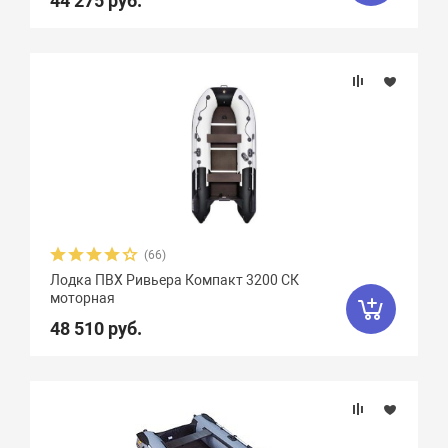
44 275 руб.
Двина
16
Дельта
12
ДМБ
25
Добрыня
2
Кайман
12
Камыш
18
Кета
9
Кола
1
Колибри
4
Командор
8
Комбат
8
Компас
19
Лагуна
10
Медведь
12
(66)
Мичман
3
Мневка
3
Лодка ПВХ Ривьера Компакт 3200 СК
моторная
Навигатор
16
Нептун
11
48 510 руб.
Одиссей
4
Омега
23
Оникс
9
Орка Argo
5
Орка GT
8