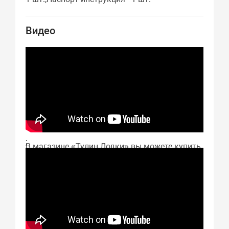
Видео
;
В магазине «Тулин Лодки» вы можете купить
Aquilon CB 340 Про в Казани с отличным
качеством изготовления и хорошей
прочностью. Цена Aquilon CB 340 Про
указана на нашем сайте. Если вы решили
купить Aquilon CB 340 Про в Казани, просто
оформите заказ у нас в интернет-магазине.
Мы привезём вам Aquilon CB 340 Про быстро