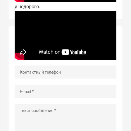
и недорого.
;
Задать вопрос о товаре