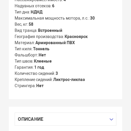
Надувных отсеков
6
Тип дна
НДНД
Максимальная мощность мотора, л.с.
30
Вес, кг
58
Вид транца
Встроенный
География производства
Красноярск
Материал
Армированный ПВХ
Тип киля
Тоннель
Фальшборт
Нет
Тип швов
Клееные
Гарантия
1 год
Количество сидений
3
Крепление сидений
Ликтрос-ликпаз
Стрингера
Нет
ОПИСАНИЕ