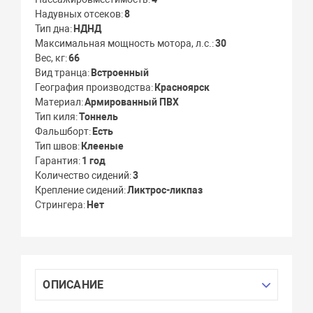
Надувных отсеков
8
Тип дна
НДНД
Максимальная мощность мотора, л.с.
30
Вес, кг
66
Вид транца
Встроенный
География производства
Красноярск
Материал
Армированный ПВХ
Тип киля
Тоннель
Фальшборт
Есть
Тип швов
Клееные
Гарантия
1 год
Количество сидений
3
Крепление сидений
Ликтрос-ликпаз
Стрингера
Нет
ОПИСАНИЕ