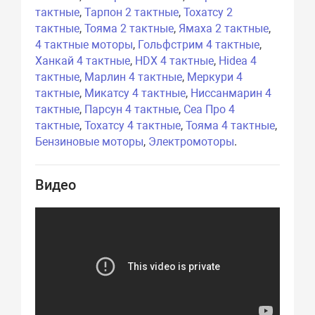
тактные
,
Тарпон 2 тактные
,
Тохатсу 2
тактные
,
Тояма 2 тактные
,
Ямаха 2 тактные
,
4 тактные моторы
,
Гольфстрим 4 тактные
,
Ханкай 4 тактные
,
HDX 4 тактные
,
Hidea 4
тактные
,
Марлин 4 тактные
,
Меркури 4
тактные
,
Микатсу 4 тактные
,
Ниссанмарин 4
тактные
,
Парсун 4 тактные
,
Сеа Про 4
тактные
,
Тохатсу 4 тактные
,
Тояма 4 тактные
,
Бензиновые моторы
,
Электромоторы
.
Видео