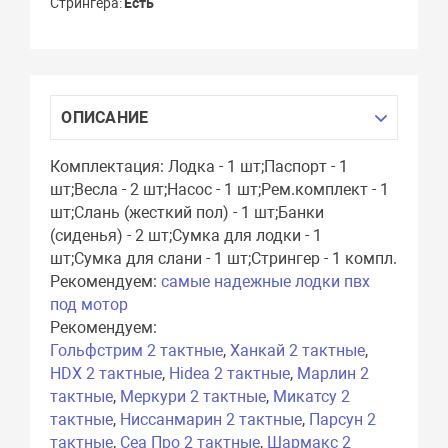
Стрингера
Есть
ОПИСАНИЕ
Комплектация: Лодка - 1 шт;Паспорт - 1
шт;Весла - 2 шт;Насос - 1 шт;Рем.комплект - 1
шт;Слань (жесткий пол) - 1 шт;Банки
(сиденья) - 2 шт;Сумка для лодки - 1
шт;Сумка для слани - 1 шт;Стрингер - 1 компл.
Рекомендуем:
самые надежные лодки пвх
под мотор
Рекомендуем:
Гольфстрим 2 тактные
,
Ханкай 2 тактные
,
HDX 2 тактные
,
Hidea 2 тактные
,
Марлин 2
тактные
,
Меркури 2 тактные
,
Микатсу 2
тактные
,
Ниссанмарин 2 тактные
,
Парсун 2
тактные
,
Сеа Про 2 тактные
,
Шармакс 2