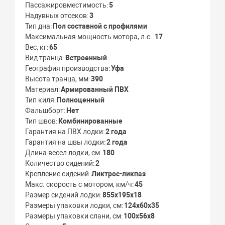
Пассажировместимость
5
Надувных отсеков
3
Тип дна
Пол составной с профилями
Максимальная мощность мотора, л.с.
17
Вес, кг
65
Вид транца
Встроенный
География производства
Уфа
Высота транца, мм
390
Материал
Армированный ПВХ
Тип киля
Полноценный
Фальшборт
Нет
Тип швов
Комбинированные
Гарантия на ПВХ лодки
2 года
Гарантия на швы лодки
2 года
Длина весел лодки, см
180
Количество сидений
2
Крепление сидений
Ликтрос-ликпаз
Макс. скорость с мотором, км/ч
45
Размер сидений лодки
855x195x18
Размеры упаковки лодки, см
124x60x35
Размеры упаковки слани, см
100x56x8