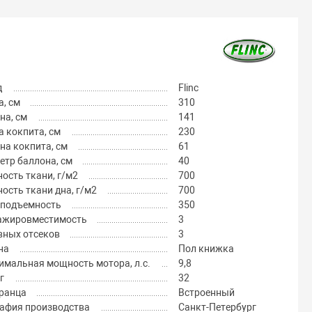
д
Flinc
, см
310
на, см
141
 кокпита, см
230
на кокпита, см
61
тр баллона, см
40
ость ткани, г/м2
700
ость ткани дна, г/м2
700
оподъемность
350
ажировместимость
3
вных отсеков
3
на
Пол книжка
имальная мощность мотора, л.с.
9,8
г
32
транца
Встроенный
рафия производства
Санкт-Петербург