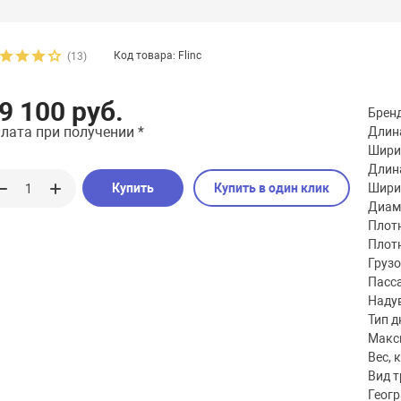
Код товара: Flinc
(13)
9 100 руб.
Брен
лата при получении *
Длина
Шири
Длина
Купить
Купить в один клик
Шири
Диаме
Плотн
Плотн
Груз
Пасс
Наду
Тип д
Макс
Вес, к
Вид 
Геог