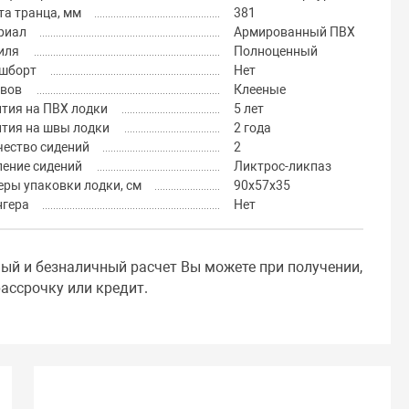
а транца, мм
381
риал
Армированный ПВХ
иля
Полноценный
шборт
Нет
швов
Клееные
тия на ПВХ лодки
5 лет
нтия на швы лодки
2 года
чество сидений
2
ление сидений
Ликтрос-ликпаз
ры упаковки лодки, см
90х57х35
нгера
Нет
ный и безналичный расчет Вы можете при получении,
ассрочку или кредит.