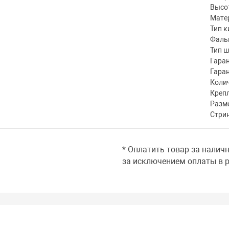
Высот
Мате
Тип к
Фаль
Тип 
Гаран
Гара
Коли
Креп
Разме
Стри
* Оплатить товар за налич
за исключением оплаты в р