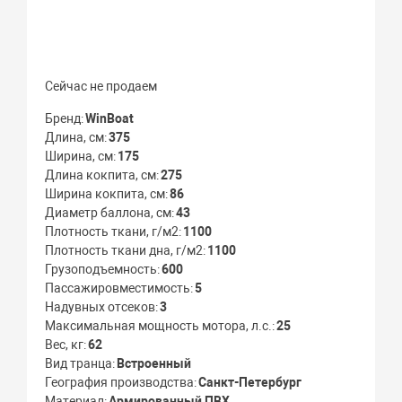
Сейчас не продаем
Бренд
WinBoat
Длина, см
375
Ширина, см
175
Длина кокпита, см
275
Ширина кокпита, см
86
Диаметр баллона, см
43
Плотность ткани, г/м2
1100
Плотность ткани дна, г/м2
1100
Грузоподъемность
600
Пассажировместимость
5
Надувных отсеков
3
Максимальная мощность мотора, л.с.
25
Вес, кг
62
Вид транца
Встроенный
География производства
Санкт-Петербург
Материал
Армированный ПВХ