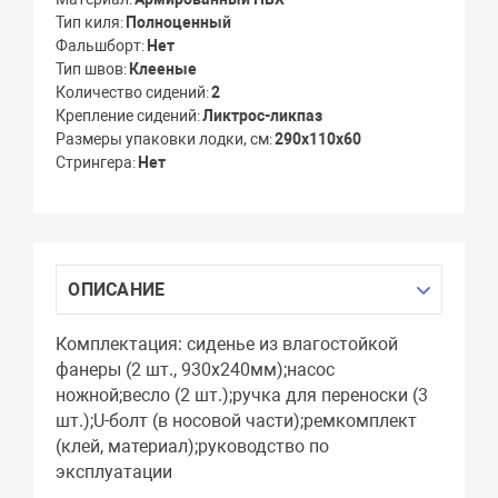
Тип киля
Полноценный
Фальшборт
Нет
Тип швов
Клееные
Количество сидений
2
Крепление сидений
Ликтрос-ликпаз
Размеры упаковки лодки, см
290х110х60
Стрингера
Нет
ОПИСАНИЕ
Комплектация: cиденье из влагостойкой
фанеры (2 шт., 930х240мм);насос
ножной;весло (2 шт.);ручка для переноски (3
шт.);U-болт (в носовой части);ремкомплект
(клей, материал);руководство по
эксплуатации