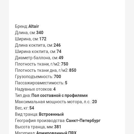
Бренд
Altair
Длина, см
340
Ширина, см
172
Длина кокпита, см
246
Ширина кокпита, см
74
Диаметр баллона, см
49
Плотность ткани, г/м2
750
Плотность ткани дна, г/м2
850
Грузоподъемность
700
Пассажировместимость
5
Надувных отсеков
4
Тип дна
Пол составной с профилями
Максимальная мощность мотора, л.с.
20
Вес, кг
54
Вид транца
Встроенный
География производства
Санкт-Петербург
Высота транца, мм
381
Материал
Армированный ПВХ